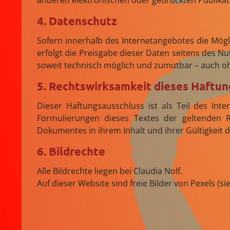
anderen elektronischen oder gedruckten Publikat
4. Datenschutz
Sofern innerhalb des Internetangebotes die Mögl
erfolgt die Preisgabe dieser Daten seitens des Nu
soweit technisch möglich und zumutbar – auch o
5. Rechtswirksamkeit dieses Haftu
Dieser Haftungsausschluss ist als Teil des Int
Formulierungen dieses Textes der geltenden Re
Dokumentes in ihrem Inhalt und ihrer Gültigkeit 
6. Bildrechte
Alle Bildrechte liegen bei Claudia Nolf.
Auf dieser Website sind freie Bilder von Pexels (s