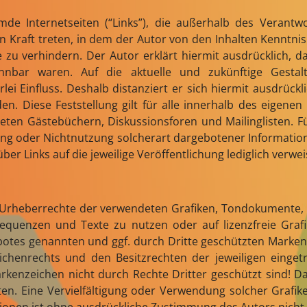
mde Internetseiten (“Links”), die außerhalb des Verant
 in Kraft treten, in dem der Autor von den Inhalten Kennt
e zu verhindern. Der Autor erklärt hiermit ausdrücklich, d
nnbar waren. Auf die aktuelle und zukünftige Gestal
lei Einfluss. Deshalb distanziert er sich hiermit ausdrückli
en. Diese Feststellung gilt für alle innerhalb des eigene
ten Gästebüchern, Diskussionsforen und Mailinglisten. Für 
g oder Nichtnutzung solcherart dargebotener Informationen
er Links auf die jeweilige Veröffentlichung lediglich verwei
die Urheberrechte der verwendeten Grafiken, Tondokumente
osequenzen und Texte zu nutzen oder auf lizenzfreie Gr
ebotes genannten und ggf. durch Dritte geschützten Marke
chenrechts und den Besitzrechten der jeweiligen einget
rkenzeichen nicht durch Rechte Dritter geschützt sind! Das
Seiten. Eine Vervielfältigung oder Verwendung solcher Gra