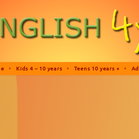
me
Kids 4 – 10 years
Teens 10 years +
Ad